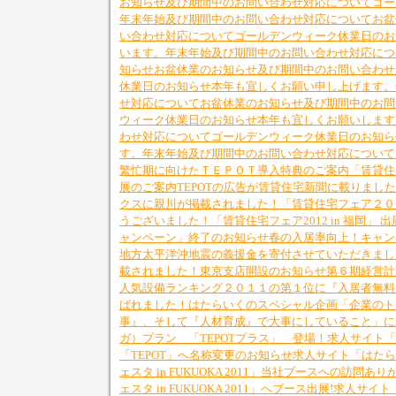
お知らせ及び期間中のお問い合わせ対応について
ゴー
年末年始及び期間中のお問い合わせ対応について
お盆
い合わせ対応について
ゴールデンウィーク休業日のお
います。
年末年始及び期間中のお問い合わせ対応につ
知らせ
お盆休業のお知らせ及び期間中のお問い合わせ
休業日のお知らせ
本年も宜しくお願い申し上げます。
せ対応について
お盆休業のお知らせ及び期間中のお問
ウィーク休業日のお知らせ
本年も宜しくお願いします
わせ対応について
ゴールデンウィーク休業日のお知ら
す。
年末年始及び期間中のお問い合わせ対応について
繁忙期に向けたＴＥＰＯＴ導入特典のご案内
「賃貸住宅
展のご案内
TEPOTの広告が賃貸住宅新聞に載りまし
クスに親川が掲載されました！
「賃貸住宅フェア２０
うございました！
「賃貸住宅フェア2012 in 福岡」 
ャンペーン」終了のお知らせ
春の入居率向上！キャン
地方太平洋沖地震の義援金を寄付させていただきまし
載されました！
東京支店開設のお知らせ
第６期経営計
人気設備ランキング２０１１の第１位に『入居者無料
ばれました！
はたらいくのスペシャル企画「企業のト
事』、そして『人材育成』で大事にしていること」に
ガ）プラン 「TEPOTプラス」 登場！
求人サイト「
「TEPOT」へ名称変更のお知らせ
求人サイト「はたら
ェスタ in FUKUOKA 2011」当社ブースへの訪問
ェスタ in FUKUOKA 2011」へブース出展!
求人サイト