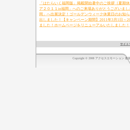
「はたらいく福岡版」掲載開始
暑中のご挨拶［夏期休
ア２０１１in福岡」へのご来場ありがとうございまし
岡」へ出展決定！
ゴールデンウィーク休業日のお知ら
出しました！
【キャンペーン期間】2011年3月1日～20
ました！
ホームページをリニューアルいたしました！
サイト
Copyright © 2008 アクセスエモーション 最新情