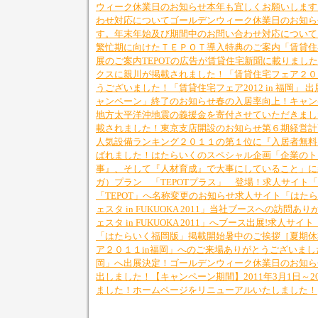
ウィーク休業日のお知らせ
本年も宜しくお願いします
わせ対応について
ゴールデンウィーク休業日のお知ら
す。
年末年始及び期間中のお問い合わせ対応について
繁忙期に向けたＴＥＰＯＴ導入特典のご案内
「賃貸住宅
展のご案内
TEPOTの広告が賃貸住宅新聞に載りまし
クスに親川が掲載されました！
「賃貸住宅フェア２０
うございました！
「賃貸住宅フェア2012 in 福岡」 
ャンペーン」終了のお知らせ
春の入居率向上！キャン
地方太平洋沖地震の義援金を寄付させていただきまし
載されました！
東京支店開設のお知らせ
第６期経営計
人気設備ランキング２０１１の第１位に『入居者無料
ばれました！
はたらいくのスペシャル企画「企業のト
事』、そして『人材育成』で大事にしていること」に
ガ）プラン 「TEPOTプラス」 登場！
求人サイト「
「TEPOT」へ名称変更のお知らせ
求人サイト「はたら
ェスタ in FUKUOKA 2011」当社ブースへの訪問
ェスタ in FUKUOKA 2011」へブース出展!
求人サイト
「はたらいく福岡版」掲載開始
暑中のご挨拶［夏期休
ア２０１１in福岡」へのご来場ありがとうございまし
岡」へ出展決定！
ゴールデンウィーク休業日のお知ら
出しました！
【キャンペーン期間】2011年3月1日～20
ました！
ホームページをリニューアルいたしました！