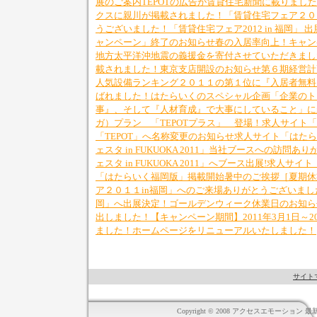
展のご案内
TEPOTの広告が賃貸住宅新聞に載りまし
クスに親川が掲載されました！
「賃貸住宅フェア２０
うございました！
「賃貸住宅フェア2012 in 福岡」 
ャンペーン」終了のお知らせ
春の入居率向上！キャン
地方太平洋沖地震の義援金を寄付させていただきまし
載されました！
東京支店開設のお知らせ
第６期経営計
人気設備ランキング２０１１の第１位に『入居者無料
ばれました！
はたらいくのスペシャル企画「企業のト
事』、そして『人材育成』で大事にしていること」に
ガ）プラン 「TEPOTプラス」 登場！
求人サイト「
「TEPOT」へ名称変更のお知らせ
求人サイト「はたら
ェスタ in FUKUOKA 2011」当社ブースへの訪問
ェスタ in FUKUOKA 2011」へブース出展!
求人サイト
「はたらいく福岡版」掲載開始
暑中のご挨拶［夏期休
ア２０１１in福岡」へのご来場ありがとうございまし
岡」へ出展決定！
ゴールデンウィーク休業日のお知ら
出しました！
【キャンペーン期間】2011年3月1日～20
ました！
ホームページをリニューアルいたしました！
サイト
Copyright © 2008 アクセスエモーション 最新情