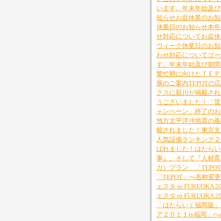
います。
年末年始及び
知らせ
お盆休業のお知
休業日のお知らせ
本年
せ対応について
お盆休
ウィーク休業日のお知
わせ対応について
ゴー
す。
年末年始及び期間
繁忙期に向けたＴＥＰ
展のご案内
TEPOT
クスに親川が掲載され
うございました！
「賃
ャンペーン」終了のお
地方太平洋沖地震の義
載されました！
東京支
人気設備ランキング２
ばれました！
はたらい
事』、そして『人材育
ガ）プラン 「TEPO
「TEPOT」へ名称変
ェスタ in FUKUO
ェスタ in FUKUOKA
「はたらいく福岡版」
ア２０１１in福岡」