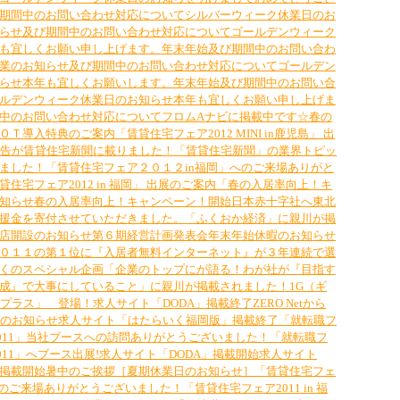
期間中のお問い合わせ対応について
シルバーウィーク休業日のお
らせ及び期間中のお問い合わせ対応について
ゴールデンウィーク
も宜しくお願い申し上げます。
年末年始及び期間中のお問い合わ
業のお知らせ及び期間中のお問い合わせ対応について
ゴールデン
らせ
本年も宜しくお願いします。
年末年始及び期間中のお問い合
ルデンウィーク休業日のお知らせ
本年も宜しくお願い申し上げま
中のお問い合わせ対応について
フロムAナビに掲載中です☆
春の
ＯＴ導入特典のご案内
「賃貸住宅フェア2012 MINI in鹿児島」 出
の広告が賃貸住宅新聞に載りました！
「賃貸住宅新聞」の業界トピッ
ました！
「賃貸住宅フェア２０１２in福岡」へのご来場ありがと
貸住宅フェア2012 in 福岡」 出展のご案内
「春の入居率向上！キ
知らせ
春の入居率向上！キャンペーン！開始
日本赤十字社へ東北
援金を寄付させていただきました。
「ふくおか経済」に親川が掲
店開設のお知らせ
第６期経営計画発表会
年末年始休暇のお知らせ
０１１の第１位に『入居者無料インターネット』が３年連続で選
くのスペシャル企画「企業のトップにが語る！わが社が『目指す
成』で大事にしていること」に親川が掲載されました！
1G（ギ
Tプラス」 登場！
求人サイト「DODA」掲載終了
ZERO Netから
更のお知らせ
求人サイト「はたらいく福岡版」掲載終了
「就転職フ
KA 2011」当社ブースへの訪問ありがとうございました！
「就転職フ
 2011」へブース出展!
求人サイト「DODA」掲載開始
求人サイト
掲載開始
暑中のご挨拶［夏期休業日のお知らせ］
「賃貸住宅フェ
へのご来場ありがとうございました！
「賃貸住宅フェア2011 in 福