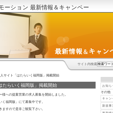
モーション 最新情報＆キャンペー
サイト内検索
求人サイト「はたらいく福岡版」掲載開始
はたらいく福岡版」掲載開始
お知ら
その他
ー様への提案営業の求人募集を開始しました。
キャン
いく福岡版」にて募集中です。
新規事
きますので是非ご観覧下さい。