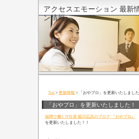
アクセスエモーション 最新
ン情報
Top
>
更新情報
> 「おやブロ」を更新いたしまし
「おやブロ」を更新いたしました！
福岡で働くIT社長 親川広志のブログ 『おやブロ』
を更新いたしました！！