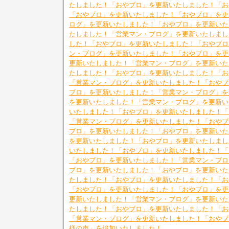
たしました！
「おやブロ」を更新いたしました！
「お
「おやブロ」を更新いたしました！
「おやブロ」を更
ログ」を更新いたしました！
「おやブロ」を更新いた
たしました！
「営業マン・ブログ」を更新いたしまし
した！
「おやブロ」を更新いたしました！
「おやブロ
ン・ブログ」を更新いたしました！
「おやブロ」を更
更新いたしました！
「営業マン・ブログ」を更新いた
たしました！
「おやブロ」を更新いたしました！
「お
「営業マン・ブログ」を更新いたしました！
「おやブ
ブロ」を更新いたしました！
「営業マン・ブログ」を
を更新いたしました！
「営業マン・ブログ」を更新い
いたしました！
「おやブロ」を更新いたしました！
「
「営業マン・ブログ」を更新いたしました！
「おやブ
ブロ」を更新いたしました！
「おやブロ」を更新いた
を更新いたしました！
「おやブロ」を更新いたしまし
いたしました！
「おやブロ」を更新いたしました！
「
「おやブロ」を更新いたしました！
「営業マン・ブロ
ブロ」を更新いたしました！
「おやブロ」を更新いた
たしました！
「おやブロ」を更新いたしました！
「お
「おやブロ」を更新いたしました！
「おやブロ」を更
更新いたしました！
「営業マン・ブログ」を更新いた
たしました！
「おやブロ」を更新いたしました！
「お
「営業マン・ブログ」を更新いたしました！
「おやブ
様の声」を追加いたしました！