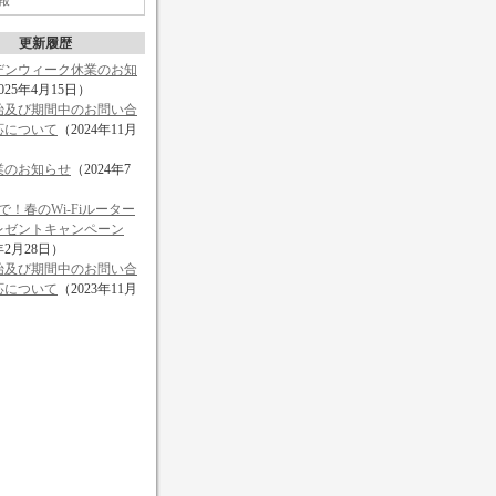
報
更新履歴
デンウィーク休業のお知
025年4月15日）
始及び期間中のお問い合
応について
（2024年11月
業のお知らせ
（2024年7
）
で！春のWi-Fiルーター
レゼントキャンペーン
年2月28日）
始及び期間中のお問い合
応について
（2023年11月