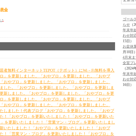
更新情
発表会
ゴール
らせ
（2
年末年
わせ対
15日）
お盆休
月10日
4月末ま
全室プ
（2024
居者無料インターネットTEPOT（テポット）にWi－Fi無料を導入
年末年
ロ」を更新しました。
「おやブロ」を更新しました。
「おやブ
わせ対
「おやブロ」を更新しました。
「おやブロ」を更新しました。
16日）
ました。
「おやブロ」を更新しました。
「おやブロ」を更新しま
更新しました。
「おやブロ」を更新しました。
「おやブロ」を更
ロ」を更新しました。
「おやブロ」を更新しました。
「おやブ
「おやブロ」を更新しました。
「おやブロ」を更新しました。
たしました！
代表ブログ「おやブロ」を更新しました。
「おやブ
た！
「おやブロ」を更新いたしました！
「おやブロ」を更新いた
」を更新いたしました！
「営業マン・ブログ」を更新いたしまし
新いたしました！
「おやブロ」を更新いたしました！
「おやブ
た！
「営業マン・ブログ」を更新いたしました！
「おやブロ」を