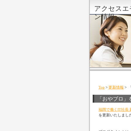
アクセスエ
ン情報
Top
>
更新情報
> 
「おやブロ」
福岡で働くIT社長
を更新いたしまし