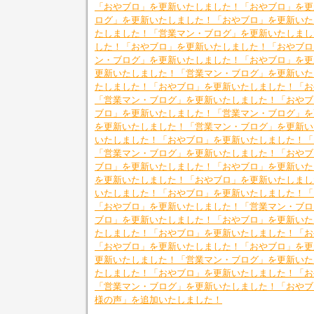
「おやブロ」を更新いたしました！
「おやブロ」を更
ログ」を更新いたしました！
「おやブロ」を更新いた
たしました！
「営業マン・ブログ」を更新いたしまし
した！
「おやブロ」を更新いたしました！
「おやブロ
ン・ブログ」を更新いたしました！
「おやブロ」を更
更新いたしました！
「営業マン・ブログ」を更新いた
たしました！
「おやブロ」を更新いたしました！
「お
「営業マン・ブログ」を更新いたしました！
「おやブ
ブロ」を更新いたしました！
「営業マン・ブログ」を
を更新いたしました！
「営業マン・ブログ」を更新い
いたしました！
「おやブロ」を更新いたしました！
「
「営業マン・ブログ」を更新いたしました！
「おやブ
ブロ」を更新いたしました！
「おやブロ」を更新いた
を更新いたしました！
「おやブロ」を更新いたしまし
いたしました！
「おやブロ」を更新いたしました！
「
「おやブロ」を更新いたしました！
「営業マン・ブロ
ブロ」を更新いたしました！
「おやブロ」を更新いた
たしました！
「おやブロ」を更新いたしました！
「お
「おやブロ」を更新いたしました！
「おやブロ」を更
更新いたしました！
「営業マン・ブログ」を更新いた
たしました！
「おやブロ」を更新いたしました！
「お
「営業マン・ブログ」を更新いたしました！
「おやブ
様の声」を追加いたしました！