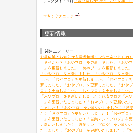
ブログタイトルは
「取り返しがつかなくなる前に！
⇒今すぐチェック
更新情報
関連エントリー
お盆休業のお知らせ
入居者無料インターネットTEPOT
しませんか？
「おやブロ」を更新しました。
「おやブ
ロ」を更新しました。
「おやブロ」を更新しました。
「おやブロ」を更新しました。
「おやブロ」を更新し
した。
「おやブロ」を更新しました。
「おやブロ」を
新しました。
「おやブロ」を更新しました。
「おやブ
ロ」を更新しました。
「おやブロ」を更新しました。
「おやブロ」を更新いたしました！
代表ブログ「おや
ロ」を更新いたしました！
「おやブロ」を更新いたし
しました！
「おやブロ」を更新いたしました！
「営
た！
「おやブロ」を更新いたしました！
「おやブロ」
ロ」を更新いたしました！
「営業マン・ブログ」を更
更新いたしました！
「営業マン・ブログ」を更新いた
たしました！
「おやブロ」を更新いたしました！
「お